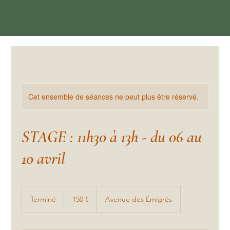
Cet ensemble de séances ne peut plus être réservé.
STAGE : 11h30 à 13h - du 06 au
10 avril
150
euros
Terminé
T
150 €
Avenue des Émigrés
e
r
m