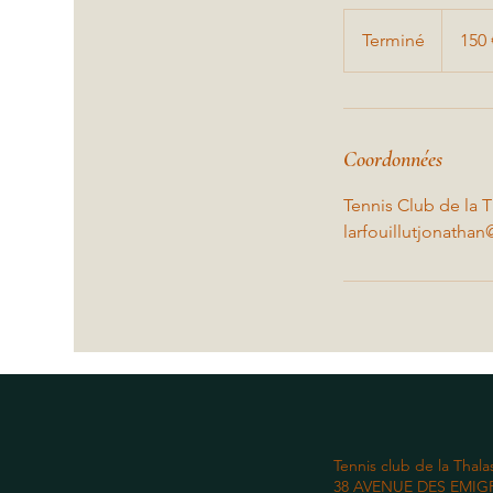
150
euros
Terminé
T
150 
e
r
m
i
Coordonnées
n
é
Tennis Club de la 
larfouillutjonatha
Tennis club de la Thala
38 AVENUE DES EMIG