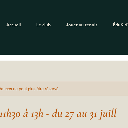
Accueil
Le club
Jouer au tennis
ÉduKid
ances ne peut plus être réservé.
1h30 à 13h - du 27 au 31 juill