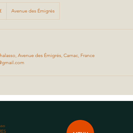
€
Avenue des Émigrés
Thalasso, Avenue des Émigrés, Carnac, France
n@gmail.com
sso
RES