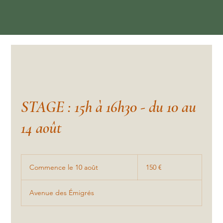
STAGE : 15h à 16h30 - du 10 au
14 août
150
euros
Commence le 10 août
C
150 €
o
m
Avenue des Émigrés
m
e
n