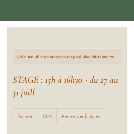
Cet ensemble de séances ne peut plus être réservé.
STAGE : 15h à 16h30 - du 27 au
31 juill
150
euros
Terminé
T
150 €
Avenue des Émigrés
e
r
m