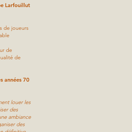
e Larfouillut
s de joueurs
table
our de
ualité de
es années 70
ment louer les
iser des
r une ambiance
ganiser des
n définitive,