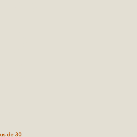
9
0
lus de 30