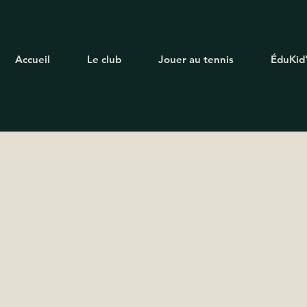
Accueil
Le club
Jouer au tennis
ÉduKid
d