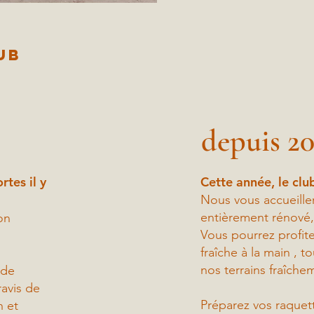
ub
depuis 2
Cette année, le cl
rtes il y
Nous vous accueille
entièrement rénové
on
Vous pourrez profit
fraîche à la main , 
nos terrains fraîche
 de
ravis de
Préparez vos raquett
n et