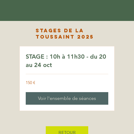
STAGES de la
toussaint 2025
STAGE : 10h à 11h30 - du 20
au 24 oct
150
150 €
euros
Voir l'ensemble de séances
RETOUR