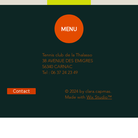
MENU
Tennis club de la Thalasso
38 AVENUE DES EMIGRES
56340 CARNAC
Tel : 06 37 24 23 49
Contact
© 2024 by clara.capmas.
Made with
Wix Studio
™